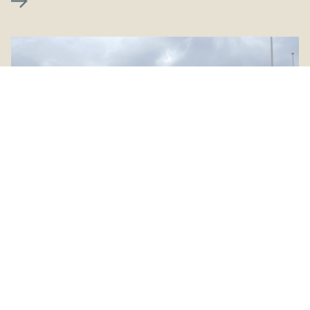
Fyns Karosseribyg