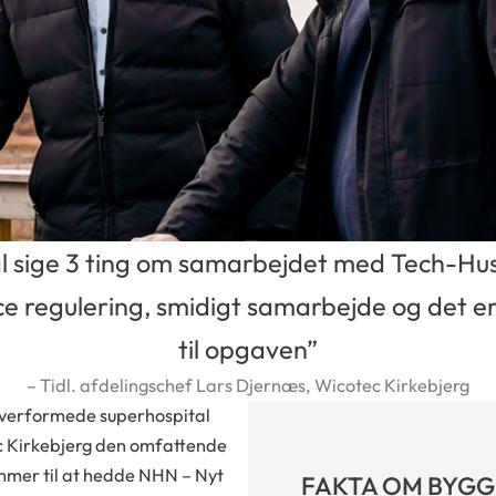
al sige 3 ting om samarbejdet med Tech-Hus
ce regulering, smidigt samarbejde og det er 
til opgaven”
– Tidl. afdelingschef Lars Djernæs, Wicotec Kirkebjerg
løverformede superhospital
c Kirkebjerg den omfattende
mmer til at hedde NHN – Nyt
FAKTA OM BYGG