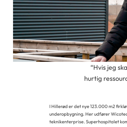
Slide 2 of 4.
“Hvis jeg sk
hurtig ressour
I Hillerød er det nye 123.000 m2 firk
underopbygning. Her udfører Wicote
teknikenterprise. Superhospitalet ko