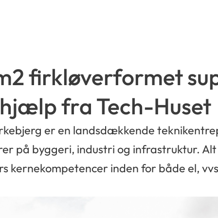
2 firkløverformet sup
 hjælp fra Tech-Huset
rkebjerg er en landsdækkende teknikentrep
er på byggeri, industri og infrastruktur. A
s kernekompetencer inden for både el, vvs, 